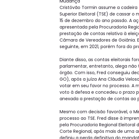
Mudança
Cristóvão Tormin assume a cadeira 
Superior Eleitoral (TSE) de cassar o
15 de dezembro do ano passdo. A aç
apresentada pela Procuradoria Region
prestação de contas relativa à elei
Câmara de Vereadores de Goiânia.
seguinte, em 2021, porém fora do pr
Diante disso, as contas eleitorais 
parlamentar, entretanto, alega não 
órgão. Com isso, Fred conseguiu deci
GO), após a juíza Ana Cláudia Veloso
votar em seu favor no processo. A 
voto à defesa e concedeu o prazo p
anexada a prestação de contas ao 
Mesmo com decisão favorável, o Mini
processo ao TSE. Fred disse à impre
pela Procuradoria Regional Eleitoral 
Corte Regional, após mais de uma an
definiu a perda definitiva do mandat