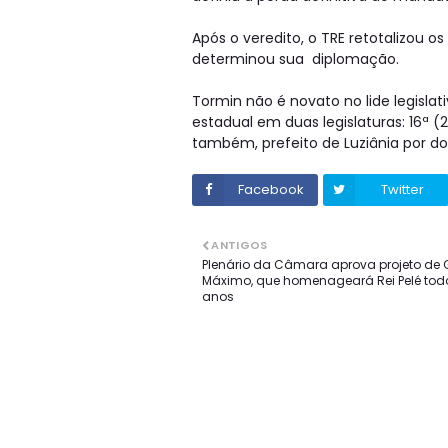
Após o veredito, o TRE retotalizou 
determinou sua diplomação.
Tormin não é novato no lide legislat
estadual em duas legislaturas: 16ª (20
também, prefeito de Luziânia por doi
Facebook
Twitter
ANTIGOS
Plenário da Câmara aprova projeto de 
Máximo, que homenageará Rei Pelé tod
anos