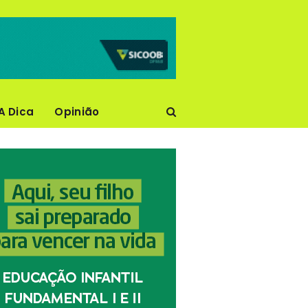
A Dica
Opinião