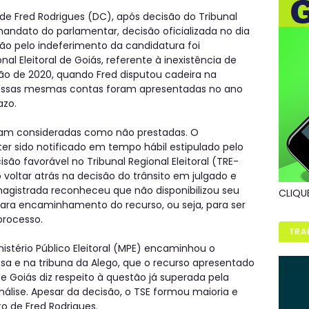
de Fred Rodrigues (DC), após decisão do Tribunal
 mandato do parlamentar, decisão oficializada no dia
ão pelo indeferimento da candidatura foi
al Eleitoral de Goiás, referente à inexistência de
ção de 2020, quando Fred disputou cadeira na
 Essas mesmas contas foram apresentadas no ano
azo.
foram consideradas como não prestadas. O
ter sido notificado em tempo hábil estipulado pelo
são favorável no Tribunal Regional Eleitoral (TRE-
 voltar atrás na decisão do trânsito em julgado e
magistrada reconheceu que não disponibilizou seu
CLIQU
ara encaminhamento do recurso, ou seja, para ser
processo.
TRA
stério Público Eleitoral (MPE) encaminhou o
nsa e na tribuna da Alego, que o recurso apresentado
de Goiás diz respeito à questão já superada pela
álise. Apesar da decisão, o TSE formou maioria e
o de Fred Rodrigues.