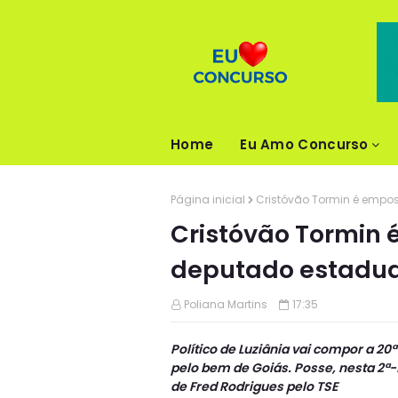
Home
Eu Amo Concurso
Página inicial
Cristóvão Tormin é empo
Cristóvão Tormin
deputado estadua
Poliana Martins
17:35
Político de Luziânia vai compor a 20
pelo bem de Goiás. Posse, nesta 2ª-
de Fred Rodrigues pelo TSE