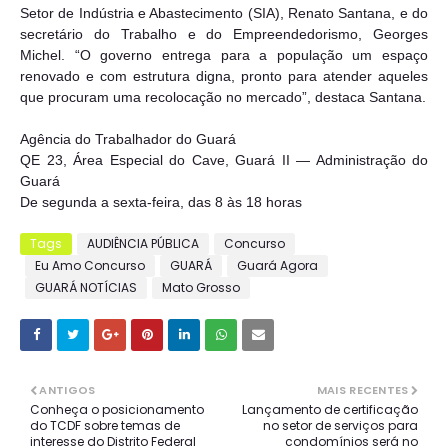
Setor de Indústria e Abastecimento (SIA), Renato Santana, e do
secretário do Trabalho e do Empreendedorismo, Georges
Michel. “O governo entrega para a população um espaço
renovado e com estrutura digna, pronto para atender aqueles
que procuram uma recolocação no mercado”, destaca Santana.
Agência do Trabalhador do Guará
QE 23, Área Especial do Cave, Guará II — Administração do
Guará
De segunda a sexta-feira, das 8 às 18 horas
Tags
AUDIÊNCIA PÚBLICA
Concurso
Eu Amo Concurso
GUARÁ
Guará Agora
GUARÁ NOTÍCIAS
Mato Grosso
ANTIGOS
MAIS RECENTES
Conheça o posicionamento
Lançamento de certificação
do TCDF sobre temas de
no setor de serviços para
interesse do Distrito Federal
condomínios será no