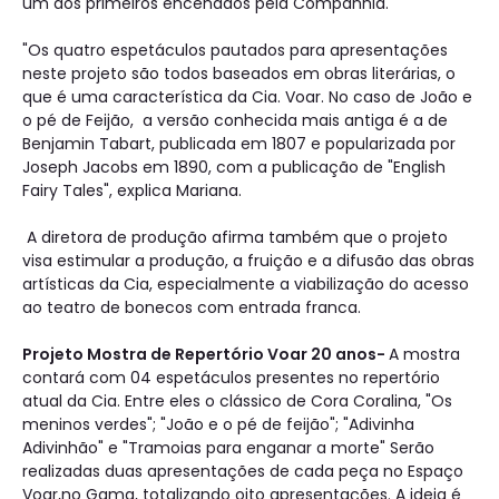
um dos primeiros encenados pela Companhia.
"Os quatro espetáculos pautados para apresentações
neste projeto são todos baseados em obras literárias, o
que é uma característica da Cia. Voar. No caso de João e
o pé de Feijão, a versão conhecida mais antiga é a de
Benjamin Tabart, publicada em 1807 e popularizada por
Joseph Jacobs em 1890, com a publicação de "English
Fairy Tales", explica Mariana.
A diretora de produção afirma também que o projeto
visa estimular a produção, a fruição e a difusão das obras
artísticas da Cia, especialmente a viabilização do acesso
ao teatro de bonecos com entrada franca.
Projeto Mostra de Repertório Voar 20 anos-
A mostra
contará com 04 espetáculos presentes no repertório
atual da Cia. Entre eles o clássico de Cora Coralina, "Os
meninos verdes"; "João e o pé de feijão"; "Adivinha
Adivinhão" e "Tramoias para enganar a morte" Serão
realizadas duas apresentações de cada peça no Espaço
Voar,no Gama, totalizando oito apresentações. A ideia é