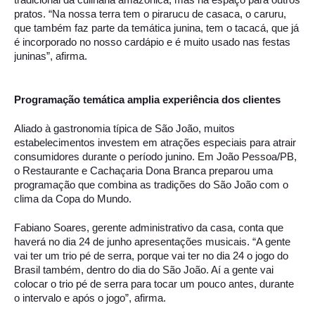
tradicional da culinária amazônica, mas há espaço para outros 
pratos. “Na nossa terra tem o pirarucu de casaca, o caruru, 
que também faz parte da temática junina, tem o tacacá, que já 
é incorporado no nosso cardápio e é muito usado nas festas 
juninas”, afirma. 
Programação temática amplia experiência dos clientes 
Aliado à gastronomia típica de São João, muitos 
estabelecimentos investem em atrações especiais para atrair 
consumidores durante o período junino. Em João Pessoa/PB, 
o Restaurante e Cachaçaria Dona Branca preparou uma 
programação que combina as tradições do São João com o 
clima da Copa do Mundo.  
Fabiano Soares, gerente administrativo da casa, conta que 
haverá no dia 24 de junho apresentações musicais. “A gente 
vai ter um trio pé de serra, porque vai ter no dia 24 o jogo do 
Brasil também, dentro do dia do São João. Aí a gente vai 
colocar o trio pé de serra para tocar um pouco antes, durante 
o intervalo e após o jogo”, afirma. 