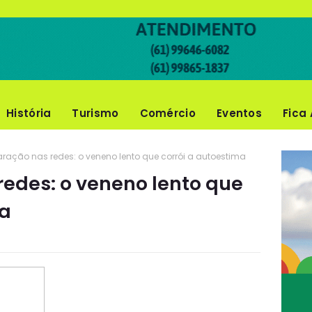
História
Turismo
Comércio
Eventos
Fica 
ação nas redes: o veneno lento que corrói a autoestima
edes: o veneno lento que
ma