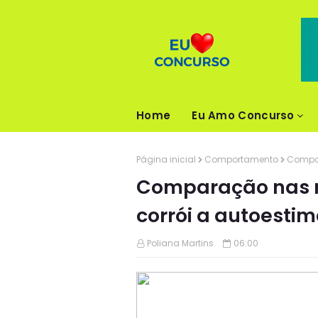
Home
Eu Amo Concurso
Página inicial
Comportamento
Compar
Comparação nas r
corrói a autoesti
Poliana Martins
06:00