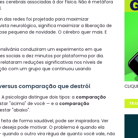
s cerebrais associadas à dor física. Não é metáfora
.
 das redes foi projetado para maximizar
sta neurológico, significa maximizar a liberação de
se pequena de novidade. O cérebro quer mais. E
Pensilvânia conduziram um experimento em que
es sociais a dez minutos por plataforma por dia.
relataram reduções significativas nos níveis de
ção com um grupo que continuou usando
versus comparação que destrói
CLIQU
 psicologia distingue dois tipos: a
comparação
tar "acima" de você — e a
comparação
TRA
tar "abaixo".
ita de forma saudável, pode ser inspiradora. Ver
 deseja pode motivar. O problema é quando ela
 — quando o outro vira régua de quanto você vale, não