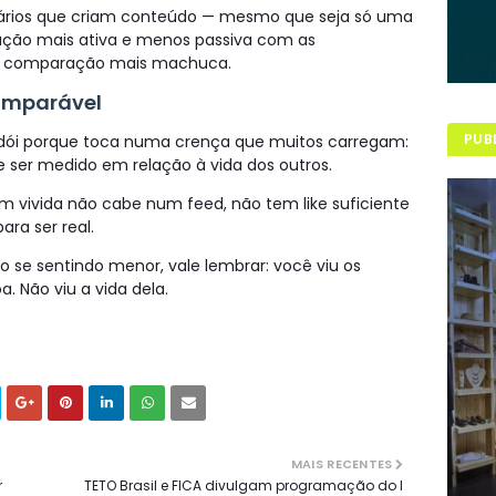
rios que criam conteúdo — mesmo que seja só uma
ção mais ativa e menos passiva com as
 a comparação mais machuca.
omparável
PUB
dói porque toca numa crença que muitos carregam:
de ser medido em relação à vida dos outros.
 vivida não cabe num feed, não tem like suficiente
ara ser real.
o se sentindo menor, vale lembrar: você viu os
 Não viu a vida dela.
MAIS RECENTES
r
TETO Brasil e FICA divulgam programação do I