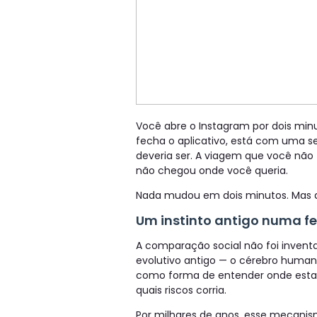
Você abre o Instagram por dois min
fecha o aplicativo, está com uma s
deveria ser. A viagem que você não 
não chegou onde você queria.
Nada mudou em dois minutos. Mas 
Um instinto antigo numa f
A comparação social não foi invent
evolutivo antigo — o cérebro human
como forma de entender onde estava 
quais riscos corria.
Por milhares de anos, esse mecani