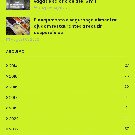
vagas e salário de até 15 mil
August 04,2026
Planejamento e segurança alimentar
ajudam restaurantes a reduzir
desperdícios
August 03,2026
ARQUIVO
2014
27
2015
26
2016
20
2017
1
2019
1
2020
5
2022
57