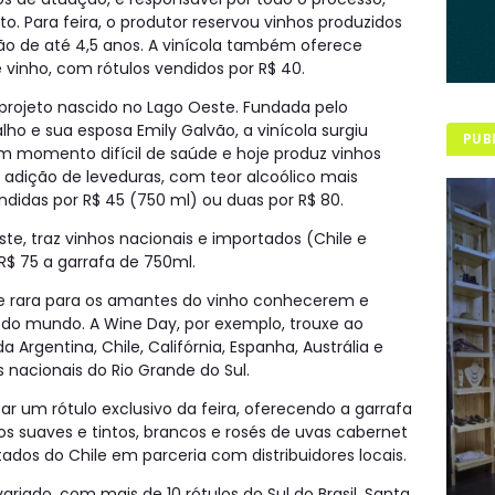
o. Para feira, o produtor reservou vinhos produzidos
ão de até 4,5 anos. A vinícola também oferece
e vinho, com rótulos vendidos por R$ 40.
 projeto nascido no Lago Oeste. Fundada pelo
o e sua esposa Emily Galvão, a vinícola surgiu
PUB
 momento difícil de saúde e hoje produz vinhos
adição de leveduras, com teor alcoólico mais
endidas por R$ 45 (750 ml) ou duas por R$ 80.
ste, traz vinhos nacionais e importados (Chile e
 R$ 75 a garrafa de 750ml.
e rara para os amantes do vinho conhecerem e
 do mundo. A Wine Day, por exemplo, trouxe ao
 Argentina, Chile, Califórnia, Espanha, Austrália e
nacionais do Rio Grande do Sul.
 um rótulo exclusivo da feira, oferecendo a garrafa
os suaves e tintos, brancos e rosés de uvas cabernet
ados do Chile em parceria com distribuidores locais.
ariado, com mais de 10 rótulos do Sul do Brasil, Santa