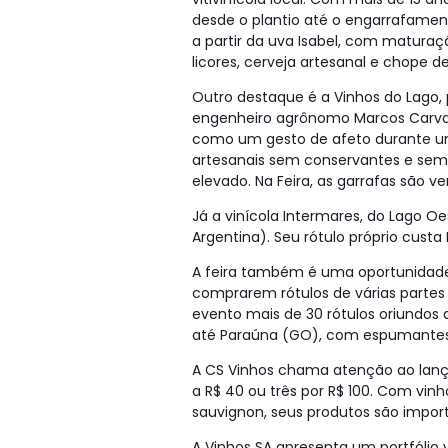
desde o plantio até o engarrafament
a partir da uva Isabel, com maturaç
licores, cerveja artesanal e chope d
Outro destaque é a Vinhos do Lago,
engenheiro agrônomo Marcos Carvalh
como um gesto de afeto durante um
artesanais sem conservantes e sem 
elevado. Na Feira, as garrafas são v
Já a vinícola Intermares, do Lago Oe
Argentina). Seu rótulo próprio custa
A feira também é uma oportunidad
comprarem rótulos de várias partes
evento mais de 30 rótulos oriundos da
até Paraúna (GO), com espumantes 
A CS Vinhos chama atenção ao lançar
a R$ 40 ou três por R$ 100. Com vinh
sauvignon, seus produtos são import
A Vinhos SA apresenta um portfólio v