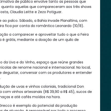
timativa de público envolve tanto as pessoas que
ia quanto aquelas que compareceram aos três shows
ta, Claudia Leitte e Zezo Potiguar.
be ao palco. Sábado, a Bahia invade Planaltina, com
ra fica por conta do romântico Leonardo (10/8).
ação a comparecer e aproveitar tudo o que a Feira
a é grátis, mediante a doação de um quilo de
o da Uva e do Vinho, espaço que reúne grandes
nícolas de renome nacional e internacional. No local,
e degustar, conversar com os produtores e entender
.
ção de uvas e vinhos coloniais, tradicional Don
om vinhos artesanais (R$ 39,90 a R$ 45), sucos de
achaças e até cafés moídos na hora.
a Grecco é exemplo do potencial da produção
nos de atuação, é responsável por todo o processo,