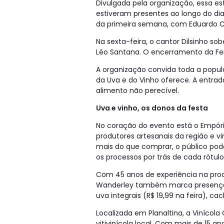
Divulgada pela organização, essa es
estiveram presentes ao longo do d
da primeira semana, com Eduardo Cos
Na sexta-feira, o cantor Dilsinho so
Léo Santana. O encerramento da Fei
A organização convida toda a popul
da Uva e do Vinho oferece. A entrad
alimento não perecível.
Uva e vinho, os donos da festa
No coração do evento está o Empóri
produtores artesanais da região e vi
mais do que comprar, o público pod
os processos por trás de cada rótulo
Com 45 anos de experiência na produ
Wanderley também marca presença c
uva integrais (R$ 19,99 na feira), c
Localizada em Planaltina, a Vinícol
vitivinícola local. Com mais de 15 a