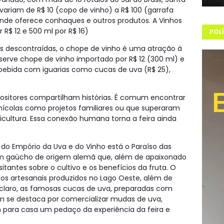
variam de R$ 10 (copo de vinho) a R$ 100 (garrafa
tande oferece conhaques e outros produtos. A Vinhos
R$ 12 e 500 ml por R$ 16)
POL
s descontraídas, o chope de vinho é uma atração à
erve chope de vinho importado por R$ 12 (300 ml) e
 bebida com iguarias como cucas de uva (R$ 25),
positores compartilham histórias. É comum encontrar
ícolas como projetos familiares ou que superaram
nicultura. Essa conexão humana torna a feira ainda
do Empório da Uva e do Vinho está o Paraíso das
um gaúcho de origem alemã que, além de apaixonado
itantes sobre o cultivo e os benefícios da fruta. O
hos artesanais produzidos no Lago Oeste, além de
, claro, as famosas cucas de uva, preparadas com
ém se destaca por comercializar mudas de uva,
m para casa um pedaço da experiência da feira e