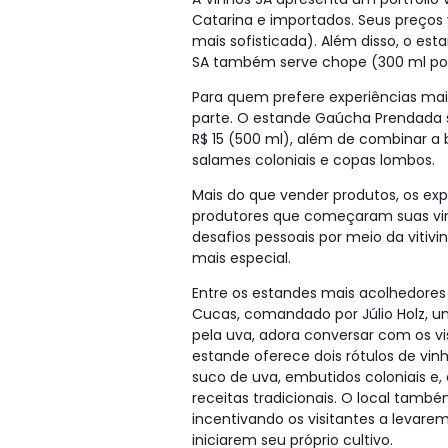
Catarina e importados. Seus preços 
mais sofisticada). Além disso, o es
SA também serve chope (300 ml por 
Para quem prefere experiências mai
parte. O estande Gaúcha Prendada s
R$ 15 (500 ml), além de combinar a
salames coloniais e copas lombos.
Mais do que vender produtos, os ex
produtores que começaram suas vin
desafios pessoais por meio da vitivi
mais especial.
Entre os estandes mais acolhedores 
Cucas, comandado por Júlio Holz, 
pela uva, adora conversar com os vis
estande oferece dois rótulos de vin
suco de uva, embutidos coloniais e
receitas tradicionais. O local tamb
incentivando os visitantes a levare
iniciarem seu próprio cultivo.