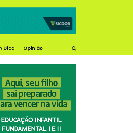
A Dica
Opinião