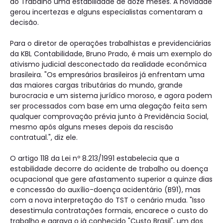
do Trabalho uma estabilidade de doze meses. A novidade
gerou incertezas e alguns especialistas comentaram a
decisão.
Para o diretor de operações trabalhistas e previdenciárias
da KBL Contabilidade, Bruno Prado, é mais um exemplo do
ativismo judicial desconectado da realidade econômica
brasileira. "Os empresários brasileiros já enfrentam uma
das maiores cargas tributárias do mundo, grande
burocracia e um sistema jurídico moroso, e agora podem
ser processados com base em uma alegação feita sem
qualquer comprovação prévia junto à Previdência Social,
mesmo após alguns meses depois da rescisão
contratual.", diz ele.
O artigo 118 da Lei nº 8.213/1991 estabelecia que a
estabilidade decorre do acidente de trabalho ou doença
ocupacional que gere afastamento superior a quinze dias
e concessão do auxílio-doença acidentário (B91), mas
com a nova interpretação do TST o cenário muda. "Isso
desestimula contratações formais, encarece o custo do
trabalho e agrava o já conhecido "Custo Brasil", um dos