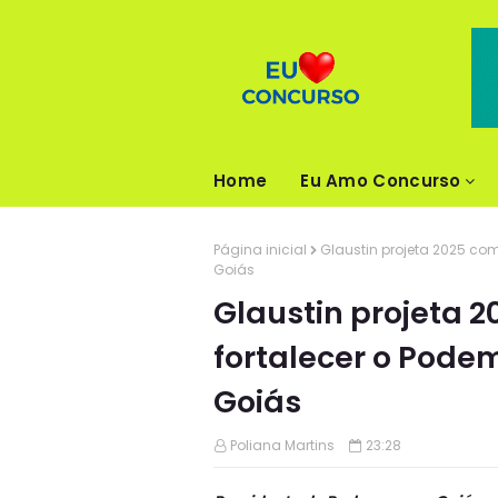
Home
Eu Amo Concurso
Página inicial
Glaustin projeta 2025 co
Goiás
Glaustin projeta 
fortalecer o Pode
Goiás
Poliana Martins
23:28