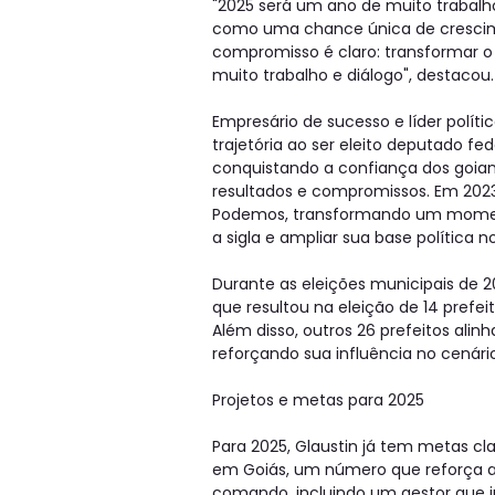
"2025 será um ano de muito trabalh
como uma chance única de crescime
compromisso é claro: transformar o
muito trabalho e diálogo", destacou.
Empresário de sucesso e líder políti
trajetória ao ser eleito deputado fed
conquistando a confiança dos goiano
resultados e compromissos. Em 2023
Podemos, transformando um moment
a sigla e ampliar sua base política n
Durante as eleições municipais de 2
que resultou na eleição de 14 prefeit
Além disso, outros 26 prefeitos ali
reforçando sua influência no cenário
Projetos e metas para 2025
Para 2025, Glaustin já tem metas cl
em Goiás, um número que reforça a s
comando, incluindo um gestor que in