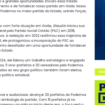
o e grandes oportunidades. Encaro essa missão
nto e de fortalecer nosso partido em Goiás. Nosso
 Podemos no maior partido do Estado, unindo forças,
co com forte atuação em Goiás, Glaustin iniciou sua
eral pelo Partido Social Cristão (PSC) em 2018,
s. A reeleição em 2022 reafirmou essa trajetória de
, ele protagonizou a incorporação do PSC ao
o desafiador em uma oportunidade de fortalecer
o Estado.
024, ele liderou um trabalho estratégico e engajado
os, 11 vice-prefeitos e 121 vereadores pelo Podemos.
nhados ao seu grupo político também foram eleitos,
VEM
 político estadual.
aras e audaciosas: alcançar 20 prefeitos do Podemos
imbologia do partido. Com 15 prefeitos já no
gressou na sigla no início deste ano, o foco será o