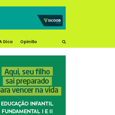
A Dica
Opinião