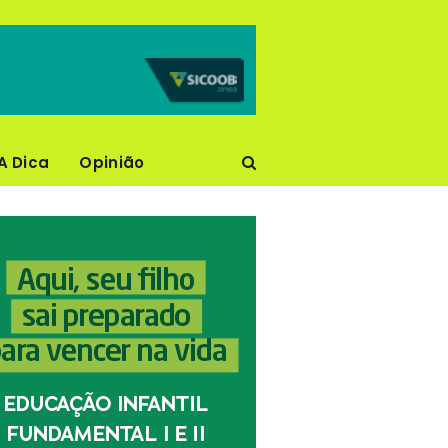
A Dica
Opinião