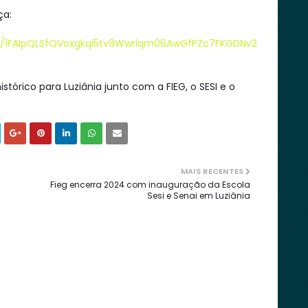
ça:
/e/1FAIpQLSfQVoxgkqi5tv9Wwrlqm06AwGfPZc7FKGDNv2
tórico para Luziânia junto com a FIEG, o SESI e o
MAIS RECENTES
Fieg encerra 2024 com inauguração da Escola
Sesi e Senai em Luziânia