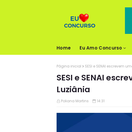
Home
Eu Amo Concurso
Página inicial
SESI e SENAI escrevem um
SESI e SENAI escr
Luziânia
Poliana Martins
14:31