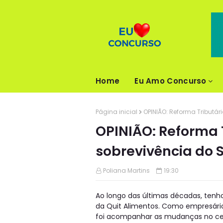
Home
Eu Amo Concurso
Página inicial
OPINIÃO: Reforma Tributári
OPINIÃO: Reforma T
sobrevivência do S
Poliana Martins
19:30
Ao longo das últimas décadas, tenh
da Quit Alimentos. Como empresár
foi acompanhar as mudanças no cená