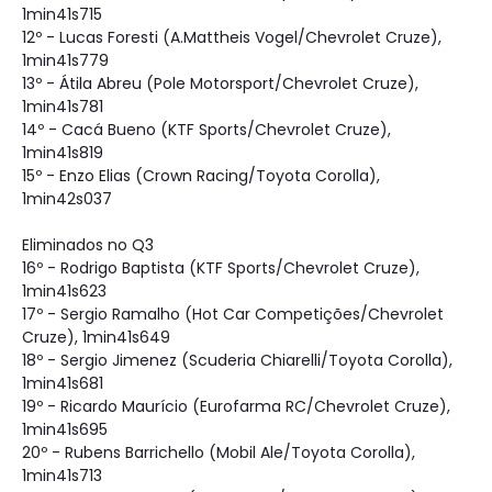
1min41s715
12º - Lucas Foresti (A.Mattheis Vogel/Chevrolet Cruze),
1min41s779
13º - Átila Abreu (Pole Motorsport/Chevrolet Cruze),
1min41s781
14º - Cacá Bueno (KTF Sports/Chevrolet Cruze),
1min41s819
15º - Enzo Elias (Crown Racing/Toyota Corolla),
1min42s037
Eliminados no Q3
16º - Rodrigo Baptista (KTF Sports/Chevrolet Cruze),
1min41s623
17º - Sergio Ramalho (Hot Car Competições/Chevrolet
Cruze), 1min41s649
18º - Sergio Jimenez (Scuderia Chiarelli/Toyota Corolla),
1min41s681
19º - Ricardo Maurício (Eurofarma RC/Chevrolet Cruze),
1min41s695
20º - Rubens Barrichello (Mobil Ale/Toyota Corolla),
1min41s713