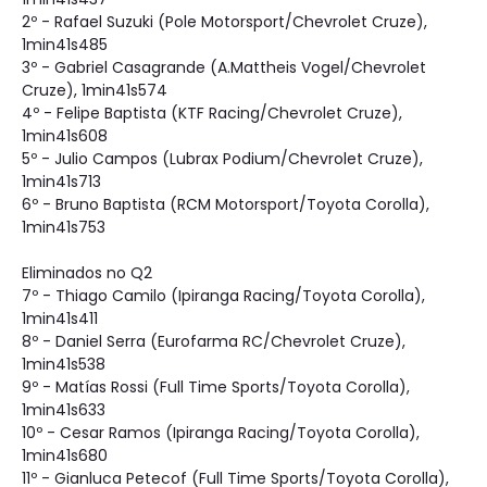
2º - Rafael Suzuki (Pole Motorsport/Chevrolet Cruze),
1min41s485
3º - Gabriel Casagrande (A.Mattheis Vogel/Chevrolet
Cruze), 1min41s574
4º - Felipe Baptista (KTF Racing/Chevrolet Cruze),
1min41s608
5º - Julio Campos (Lubrax Podium/Chevrolet Cruze),
1min41s713
6º - Bruno Baptista (RCM Motorsport/Toyota Corolla),
1min41s753
Eliminados no Q2
7º - Thiago Camilo (Ipiranga Racing/Toyota Corolla),
1min41s411
8º - Daniel Serra (Eurofarma RC/Chevrolet Cruze),
1min41s538
9º - Matías Rossi (Full Time Sports/Toyota Corolla),
1min41s633
10º - Cesar Ramos (Ipiranga Racing/Toyota Corolla),
1min41s680
11º - Gianluca Petecof (Full Time Sports/Toyota Corolla),