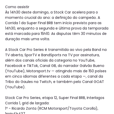
Como assistir
Às 14h30 deste domingo, a Stock Car acelera para o
momento crucial do ano: a definição do campeão. A
Corrida 1 da Super Final BRB tem início previsto para as
14h30, enquanto a segunda e última prova da temporada
está marcada para 15h10. As disputas têm 30 minutos de
duração mais uma volta.
A Stock Car Pro Series é transmitida ao vivo pela Band na
TV aberta, SporTV e BandSports na TV por assinatura,
além dos canais oficiais da categoria no YouTube,
Facebook e TikTok, Canal GB, do narrador Galvão Bueno
(YouTube), Motorsport.tv — atingindo mais de 150 países
em cinco idiomas diferentes a cada etapa —, canal da
Tribo do Gaules na Twitch, e também pelo Canal GOAT
(YouTube).
Stock Car Pro Series, etapa 12, Super Final BRB, Interlagos
Corrida 1, grid de largada:
1º - Ricardo Zonta (RCM Motorsport/Toyota Corolla),
1min41s437