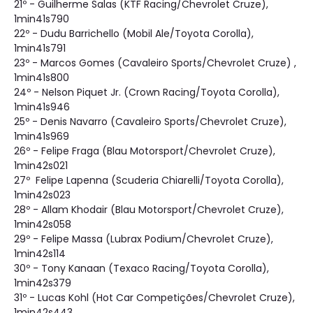
21º - Guilherme Salas (KTF Racing/Chevrolet Cruze),
1min41s790
22º - Dudu Barrichello (Mobil Ale/Toyota Corolla),
1min41s791
23º - Marcos Gomes (Cavaleiro Sports/Chevrolet Cruze) ,
1min41s800
24º - Nelson Piquet Jr. (Crown Racing/Toyota Corolla),
1min41s946
25º - Denis Navarro (Cavaleiro Sports/Chevrolet Cruze),
1min41s969
26º - Felipe Fraga (Blau Motorsport/Chevrolet Cruze),
1min42s021
27º Felipe Lapenna (Scuderia Chiarelli/Toyota Corolla),
1min42s023
28º - Allam Khodair (Blau Motorsport/Chevrolet Cruze),
1min42s058
29º - Felipe Massa (Lubrax Podium/Chevrolet Cruze),
1min42s114
30º - Tony Kanaan (Texaco Racing/Toyota Corolla),
1min42s379
31º - Lucas Kohl (Hot Car Competições/Chevrolet Cruze),
1min42s443