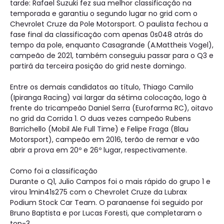
tarde: Rafael Suzuki fez sua melhor classificação na
temporada e garantiu o segundo lugar no grid com o
Chevrolet Cruze da Pole Motorsport. O paulista fechou a
fase final da classificação com apenas 0s048 atrás do
tempo da pole, enquanto Casagrande (A.Mattheis Vogel),
campeão de 2021, também conseguiu passar para o Q3 e
partirá da terceira posição do grid neste domingo.
Entre os demais candidatos ao título, Thiago Camilo
(Ipiranga Racing) vai largar da sétima colocação, logo à
frente do tricampeão Daniel Serra (Eurofarma RC), oitavo
no grid da Corrida 1. O duas vezes campeão Rubens
Barrichello (Mobil Ale Full Time) e Felipe Fraga (Blau
Motorsport), campeão em 2016, terão de remar e vão
abrir a prova em 20º e 26º lugar, respectivamente.
Como foi a classificação
Durante o Q1, Julio Campos foi o mais rápido do grupo 1 e
virou 1min41s275 com o Chevrolet Cruze da Lubrax
Podium Stock Car Team. O paranaense foi seguido por
Bruno Baptista e por Lucas Foresti, que completaram o
top-3.