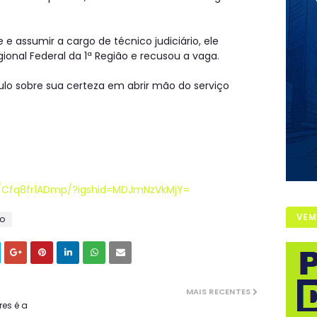
 e assumir a cargo de técnico judiciário, ele
ional Federal da 1ª Região e recusou a vaga.
ulo sobre sua certeza em abrir mão do serviço
v/Cfq8fr1ADmp/?igshid=MDJmNzVkMjY=
VEM
o
MAIS RECENTES
res é a