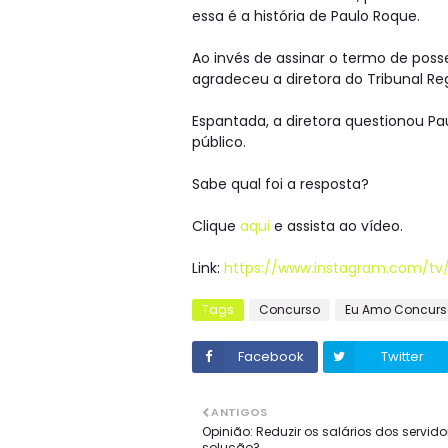
essa é a história de Paulo Roque.
Ao invés de assinar o termo de posse
agradeceu a diretora do Tribunal Reg
Espantada, a diretora questionou Pa
público.
Sabe qual foi a resposta?
Clique
aqui
e assista ao vídeo.
Link:
https://www.instagram.com/t
Tags
Concurso
Eu Amo Concurs
Facebook
Twitter
ANTIGOS
Opinião: Reduzir os salários dos servido
solução?