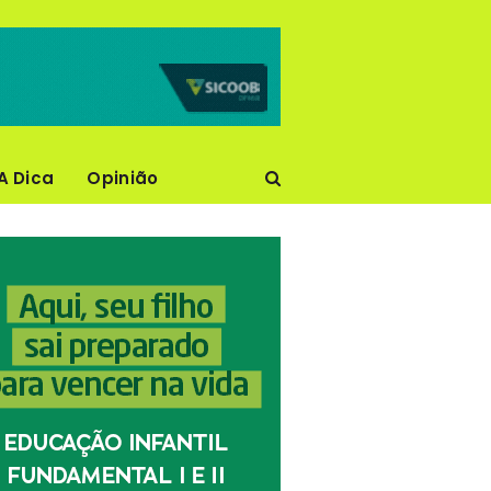
A Dica
Opinião