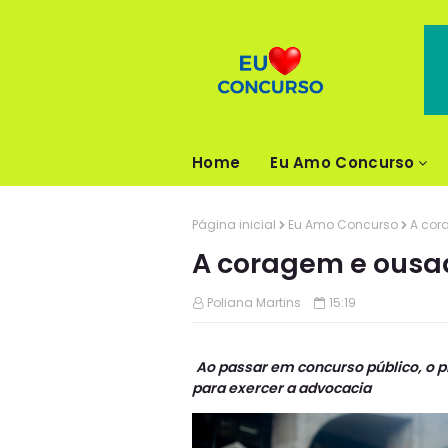
Home
Eu Amo Concurso
Página inicial
Eu Amo Concurso
A cor
A coragem e ousa
Poliana Martins
15:19
Ao passar em concurso público, o 
para exercer a advocacia